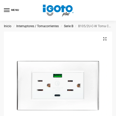
MENU
Inicio
Interruptores / Tomacorrientes
Serie B
B105/2U-C-W Toma Con Puerto Usb + Tipo C Blanco
/
/
/