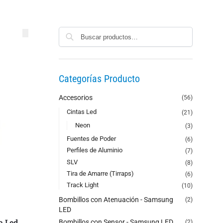
Buscar
Categorías Producto
Accesorios
(56)
Cintas Led
(21)
Neon
(3)
Fuentes de Poder
(6)
Perfiles de Aluminio
(7)
SLV
(8)
Tira de Amarre (Tirraps)
(6)
Track Light
(10)
Bombillos con Atenuación - Samsung
(2)
LED
a Led
Bombillos con Sensor - Samsung LED
(2)