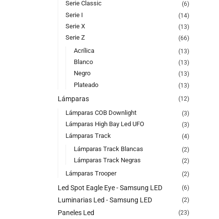
Serie Classic
(6)
Serie I
(14)
Serie X
(13)
Serie Z
(66)
Acrílica
(13)
Blanco
(13)
Negro
(13)
Plateado
(13)
Lámparas
(12)
Lámparas COB Downlight
(3)
Lámparas High Bay Led UFO
(3)
Lámparas Track
(4)
Lámparas Track Blancas
(2)
Lámparas Track Negras
(2)
Lámparas Trooper
(2)
Led Spot Eagle Eye - Samsung LED
(6)
Luminarias Led - Samsung LED
(2)
Paneles Led
(23)