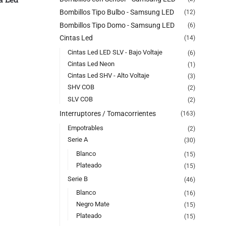
Bombillos Tipo Bulbo - Samsung LED
(12)
Bombillos Tipo Domo - Samsung LED
(6)
Cintas Led
(14)
Cintas Led LED SLV - Bajo Voltaje
(6)
Cintas Led Neon
(1)
Cintas Led SHV - Alto Voltaje
(3)
SHV COB
(2)
SLV COB
(2)
Interruptores / Tomacorrientes
(163)
Empotrables
(2)
Serie A
(30)
Blanco
(15)
Plateado
(15)
Serie B
(46)
Blanco
(16)
Negro Mate
(15)
Plateado
(15)