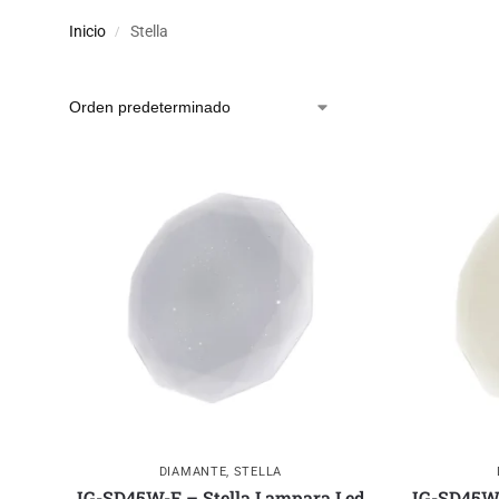
Inicio
Stella
/
DIAMANTE
,
STELLA
IG-SD45W-F – Stella Lampara Led
IG-SD45W-