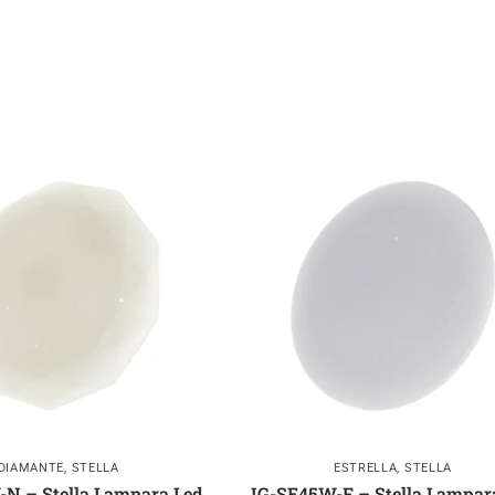
DIAMANTE
,
STELLA
ESTRELLA
,
STELLA
N – Stella Lampara Led
IG-SE45W-F – Stella Lampar