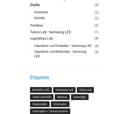
Stella
(4)
Diamante
(2)
Estrella
(2)
Trimless
(2)
Tubos Led - Samsung LED
(1)
Vapoletas Led
(8)
Vapoletas Led Ovaladas - Samsung LED
(4)
Vapoletas Led Redondas - Samsung
(4)
LED
Etiquetas
Bombillo LED
Campana Led
Cinta Led
Cinta Led RGB
dimmer
Downlight
Empotrable
Interruptor
Interruptor + Tomacorriente