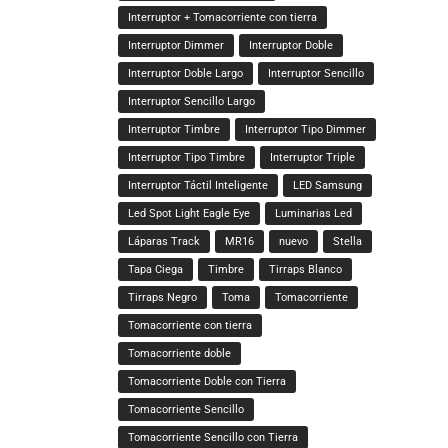
Interruptor + Tomacorriente con tierra
Interruptor Dimmer
Interruptor Doble
Interruptor Doble Largo
Interruptor Sencillo
Interruptor Sencillo Largo
Interruptor Timbre
Interruptor Tipo Dimmer
Interruptor Tipo Timbre
Interruptor Triple
Interruptor Táctil Inteligente
LED Samsung
Led Spot Light Eagle Eye
Luminarias Led
Láparas Track
MR16
nuevo
Stella
Tapa Ciega
Timbre
Tirraps Blanco
Tirraps Negro
Toma
Tomacorriente
Tomacorriente con tierra
Tomacorriente doble
Tomacorriente Doble con Tierra
Tomacorriente Sencillo
Tomacorriente Sencillo con Tierra