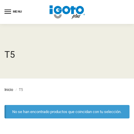
MENU
T5
Inicio
T5
/
No se han encontrado productos que coincidan con tu selección.