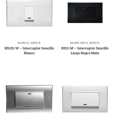
BLANCO
,
SERIE B
NEGRO MATE
,
SERIE B
B512S-W – Interruptor Sencillo
B512-M – Interruptor Sencillo
Blanco
Largo Negro Mate