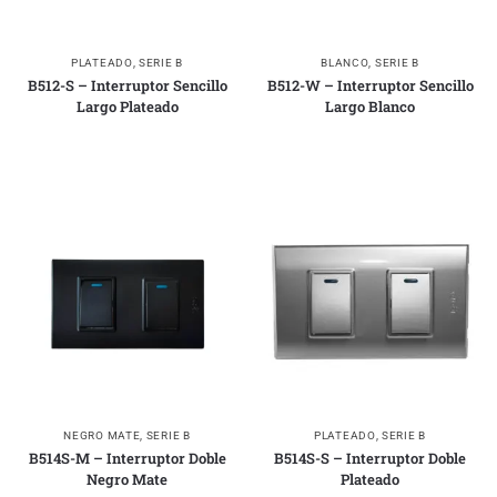
PLATEADO
,
SERIE B
BLANCO
,
SERIE B
B512-S – Interruptor Sencillo
B512-W – Interruptor Sencillo
Largo Plateado
Largo Blanco
NEGRO MATE
,
SERIE B
PLATEADO
,
SERIE B
B514S-M – Interruptor Doble
B514S-S – Interruptor Doble
Negro Mate
Plateado