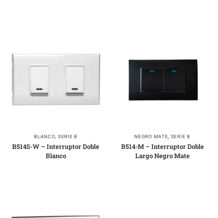
BLANCO
,
SERIE B
NEGRO MATE
,
SERIE B
B514S-W – Interruptor Doble
B514-M – Interruptor Doble
Blanco
Largo Negro Mate