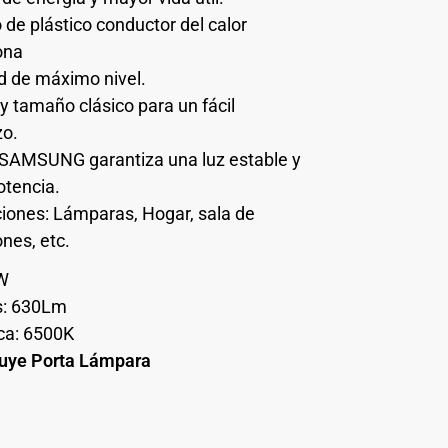
de plástico conductor del calor
ona
d de máximo nivel.
y tamaño clásico para un fácil
zo.
 SAMSUNG garantiza una luz estable y
otencia.
ciones: Lámparas, Hogar, sala de
nes, etc.
7W
: 630Lm
ca: 6500K
luye Porta Lámpara