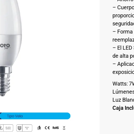
– Cuerpo 
proporci
segurida
– Forma 
reempla
– El LED
de alta p
– Aplica
exposicio
Watts: 
Lúmenes
Luz Blan
Caja Inc