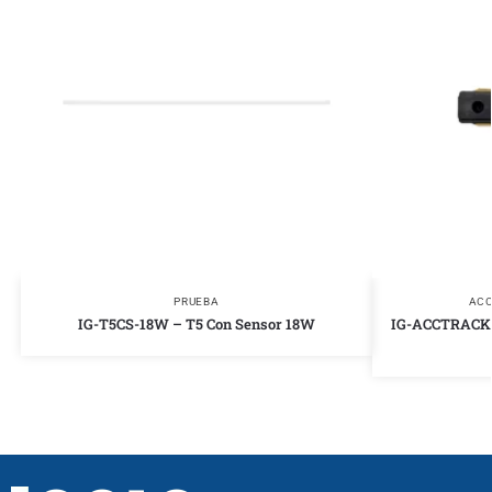
PRUEBA
ACC
IG-T5CS-18W – T5 Con Sensor 18W
IG-ACCTRACK6 