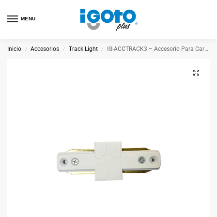
MENU
Inicio
Accesorios
Track Light
IG-ACCTRACK3 – Accesorio Para Carril Lineal Conector En “T”
/
/
/