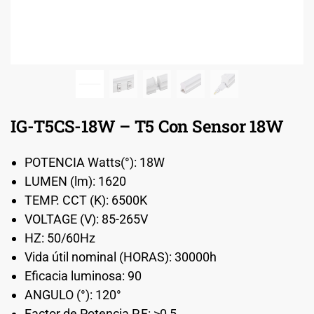
IG-T5CS-18W – T5 Con Sensor 18W
POTENCIA Watts(°): 18W
LUMEN (lm): 1620
TEMP. CCT (K): 6500K
VOLTAGE (V): 85-265V
HZ: 50/60Hz
Vida útil nominal (HORAS): 30000h
Eficacia luminosa: 90
ANGULO (°): 120°
Factor de Potencia P.F: >0,5