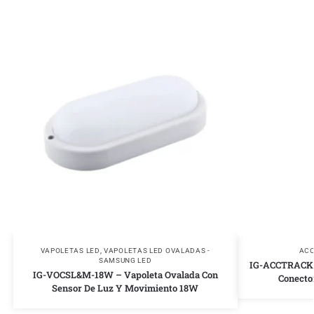
VAPOLETAS LED
,
VAPOLETAS LED OVALADAS -
ACC
SAMSUNG LED
IG-ACCTRACK9 
IG-VOCSL&M-18W – Vapoleta Ovalada Con
Conector
Sensor De Luz Y Movimiento 18W