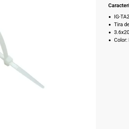
Caracterí
IG-TA
Tira d
3.6x
Color: