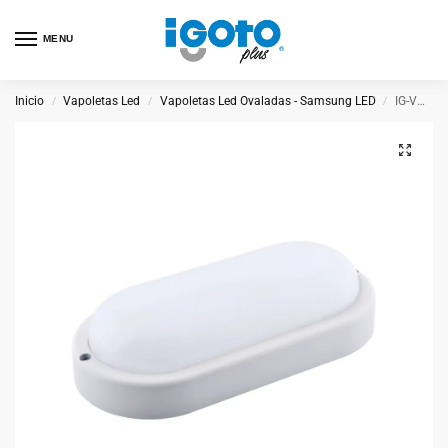
MENU
Inicio
Vapoletas Led
Vapoletas Led Ovaladas - Samsung LED
IG-VOCSL&M-18W – Vapoleta Ovalada Con Sensor De Luz Y Movimiento 18W
/
/
/