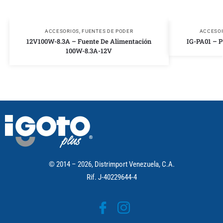
ACCESORIOS
,
FUENTES DE PODER
ACCESO
12V100W-8.3A – Fuente De Alimentación
IG-PA01 – P
100W-8.3A-12V
© 2014 – 2026, Distrimport Venezuela, C.A.
Rif. J-40229644-4