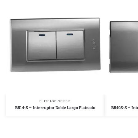
PLATEADO
,
SERIE B
B514-S – Interruptor Doble Largo Plateado
B540S-S – Int