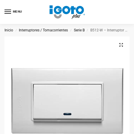
MENU
Inicio
Interruptores / Tomacorrientes
Serie B
B512-W – Interruptor Sencillo Largo Blanco
/
/
/