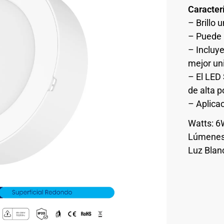
Caracterí
– Brillo 
– Puede 
– Incluy
mejor un
– El LED
de alta p
– Aplica
Watts: 
Lúmenes
Luz Blan