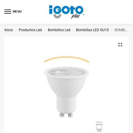
MENU
Inicio
Productos Led
Bombillos Led
Bombillas LED GU10
BOMBILLA LED GU10 5W C
/
/
/
/