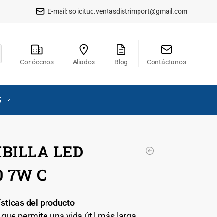
E-mail:
solicitud.ventasdistrimport@gmail.com
Conócenos
Aliados
Blog
Contáctanos
S
BILLA LED
0 7W C
ísticas del producto
que permite una vida útil más larga.