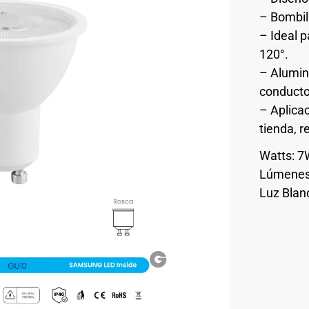
– Bombill
– Ideal p
120°.
– Alumin
conductor
– Aplicac
tienda, r
Watts: 
Lúmenes
Luz Blan