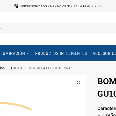
Comunícate: +58 243 242.2976 / +58 414 487.7311
ILUMINACIÓN
PRODUCTOS INTELIGENTES
ACCESORIO
las LED GU10
BOMBILLA LED GU10 7W C
/
BOM
GU1
Caracter
– Diseño 