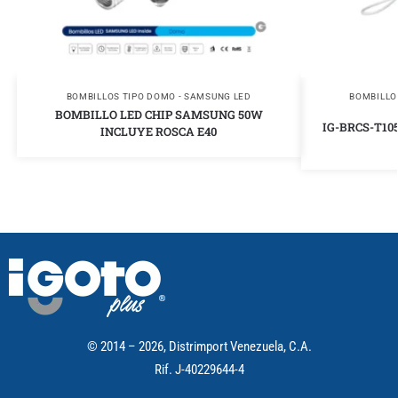
BOMBILLOS TIPO DOMO - SAMSUNG LED
BOMBILLO
BOMBILLO LED CHIP SAMSUNG 50W
IG-BRCS-T105
INCLUYE ROSCA E40
© 2014 – 2026, Distrimport Venezuela, C.A.
Rif. J-40229644-4