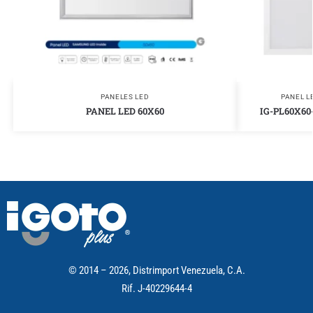
PANELES LED
PANEL L
PANEL LED 60X60
IG-PL60X60
© 2014 – 2026, Distrimport Venezuela, C.A.
Rif. J-40229644-4