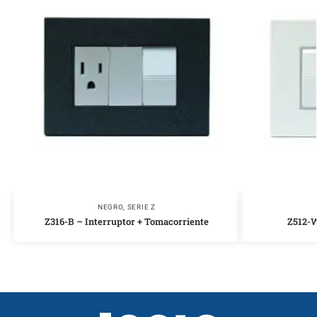
NEGRO
,
SERIE Z
Z316-B – Interruptor + Tomacorriente
Z512-W