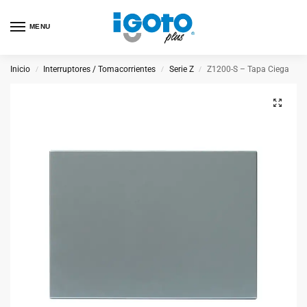
MENU
Inicio
Interruptores / Tomacorrientes
Serie Z
Z1200-S – Tapa Ciega
/
/
/