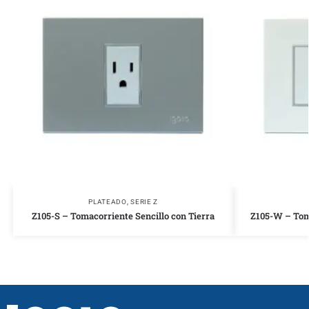
PLATEADO
,
SERIE Z
Z105-S – Tomacorriente Sencillo con Tierra
Z105-W – Toma