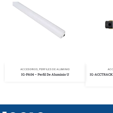
ACCESORIOS
,
PERFILES DE ALUMINIO
ACC
IG-PA04 – Perfil De Aluminio U
IG-ACCTRACK6 