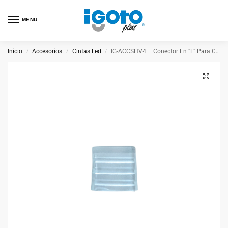
MENU
Inicio
Accesorios
Cintas Led
IG-ACCSHV4 – Conector En “L” Para Cinta Shv
/
/
/