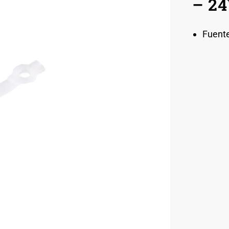
– 2
Fuent