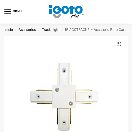
MENU
Inicio
Accesorios
Track Light
IG-ACCTRACK5 – Accesorio Para Carril Lineal Conector Flexible
/
/
/