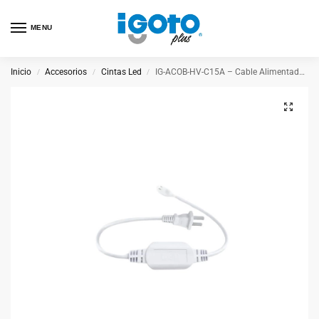
MENU
Inicio
Accesorios
Cintas Led
IG-ACOB-HV-C15A – Cable Alimentador 1.5M Para Cinta Cob HV
/
/
/