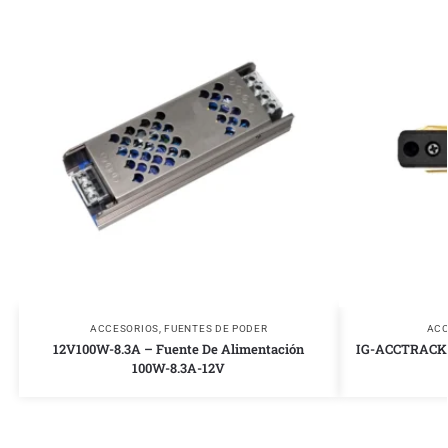
ACCESORIOS
,
FUENTES DE PODER
ACC
12V100W-8.3A – Fuente De Alimentación
IG-ACCTRACK4 
100W-8.3A-12V