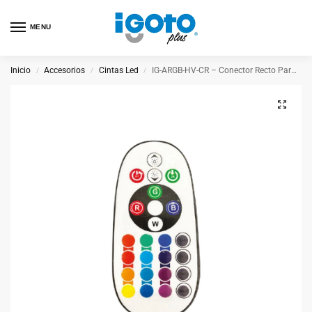
MENU
Inicio
Accesorios
Cintas Led
IG-ARGB-HV-CR – Conector Recto Para Cinta Argb Hv
/
/
/