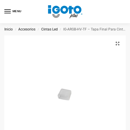
MENU
Inicio
Accesorios
Cintas Led
IG-ARGB-HV-TF – Tapa Final Para Cinta Argb Hv
/
/
/