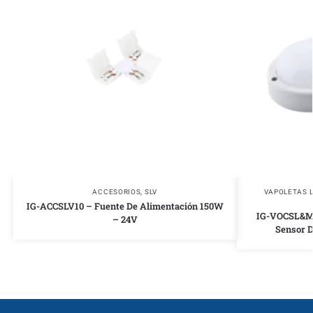
ACCESORIOS
,
SLV
VAPOLETAS 
IG-ACCSLV10 – Fuente De Alimentación 150W
IG-VOCSL&M-
– 24V
Sensor 