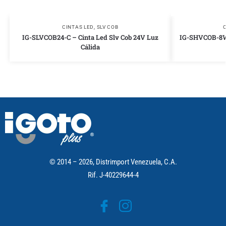
CINTAS LED
,
SLV COB
C
IG-SLVCOB24-C – Cinta Led Slv Cob 24V Luz
IG-SHVCOB-8W-
Cálida
© 2014 – 2026, Distrimport Venezuela, C.A.
Rif. J-40229644-4