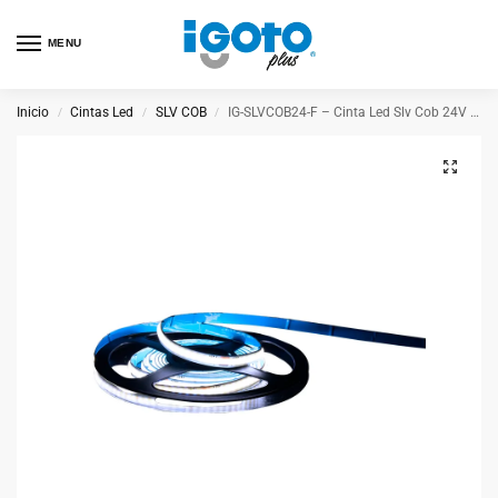
MENU
Inicio
Cintas Led
SLV COB
IG-SLVCOB24-F – Cinta Led Slv Cob 24V Luz Fría
/
/
/