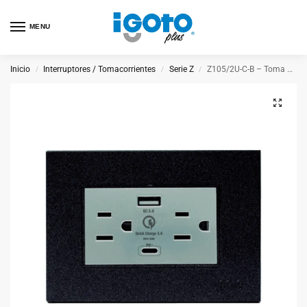
MENU
Inicio
Interruptores / Tomacorrientes
Serie Z
Z105/2U-C-B – Toma Doble con Tierra con puertos USB + C
/
/
/