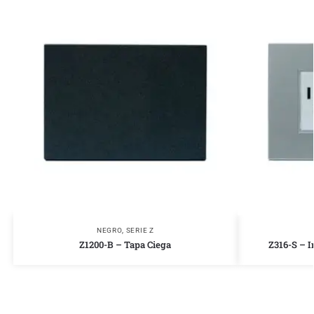
NEGRO
,
SERIE Z
Z1200-B – Tapa Ciega
Z316-S – I