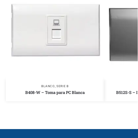
BLANCO
,
SERIE B
B408-W – Toma para PC Blanca
B512S-S – I