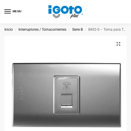
MENU
Inicio
Interruptores / Tomacorrientes
Serie B
B402-S – Toma para Teléfono Plateada
/
/
/