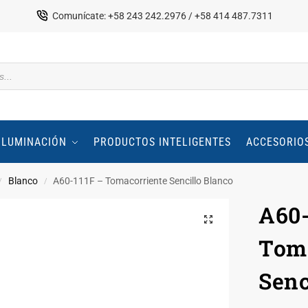
Comunícate: +58 243 242.2976 / +58 414 487.7311
ILUMINACIÓN
PRODUCTOS INTELIGENTES
ACCESORIO
Blanco
A60-111F – Tomacorriente Sencillo Blanco
/
/
A60-
Toma
Senc