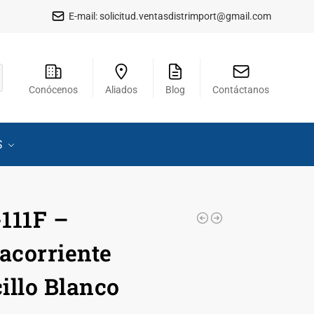
E-mail:
solicitud.ventasdistrimport@gmail.com
Conócenos
Aliados
Blog
Contáctanos
S
111F –
corriente
illo Blanco