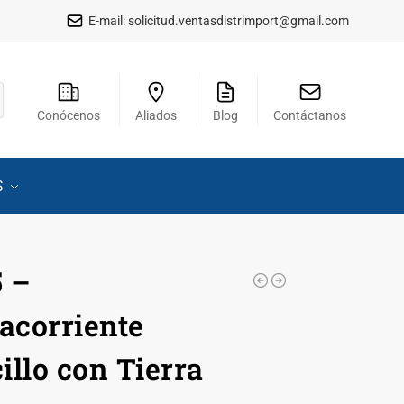
E-mail:
solicitud.ventasdistrimport@gmail.com
Conócenos
Aliados
Blog
Contáctanos
S
 –
corriente
illo con Tierra