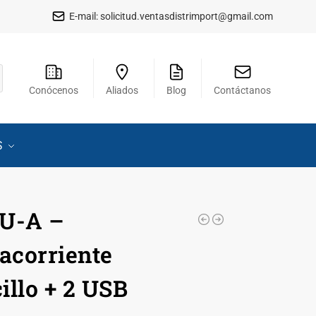
E-mail:
solicitud.ventasdistrimport@gmail.com
Conócenos
Aliados
Blog
Contáctanos
S
5U-A –
corriente
illo + 2 USB