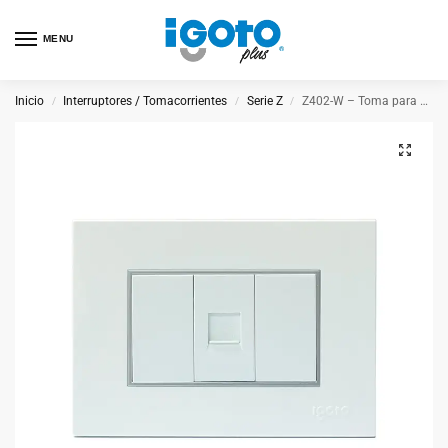
MENU
Inicio
Interruptores / Tomacorrientes
Serie Z
Z402-W – Toma para Teléfono
/
/
/