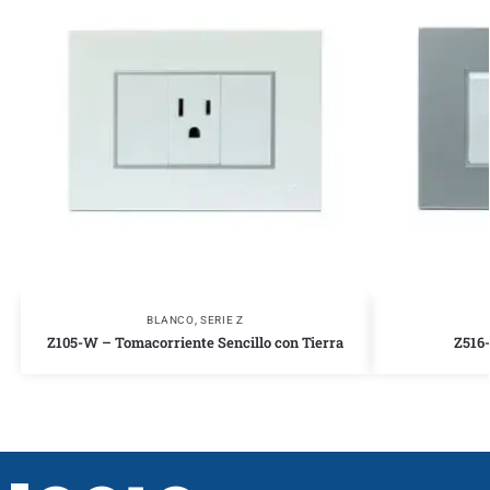
BLANCO
,
SERIE Z
Z105-W – Tomacorriente Sencillo con Tierra
Z516-