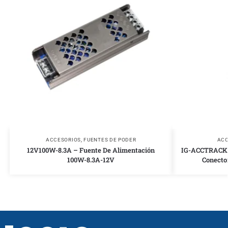
ACCESORIOS
,
FUENTES DE PODER
ACC
12V100W-8.3A – Fuente De Alimentación
IG-ACCTRACK9 
100W-8.3A-12V
Conector