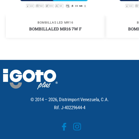
BOMBILLAS LED MR16
B
BOMBILLALED MR16 7W F
BOMB
© 2014 – 2026, Distrimport Venezuela, C.A.
Rif. J-40229644-4