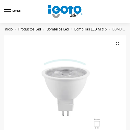
MENU
Inicio
Productos Led
Bombillos Led
Bombillas LED MR16
BOMBILLA LED MR16 5W F
/
/
/
/