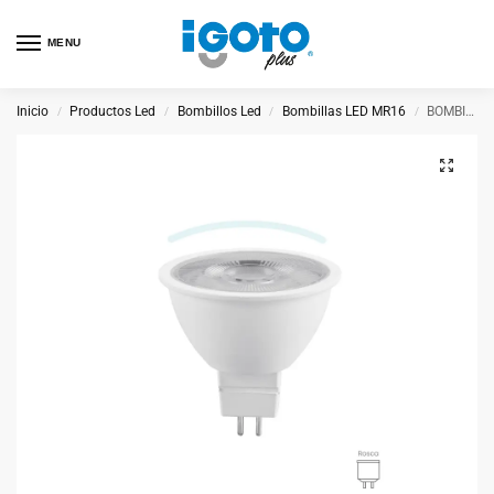
MENU
Inicio
Productos Led
Bombillos Led
Bombillas LED MR16
BOMBILLA LED MR16 6W F
/
/
/
/