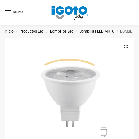
MENU
Inicio
Productos Led
Bombillos Led
Bombillas LED MR16
BOMBILLA LED MR16 7W C
/
/
/
/