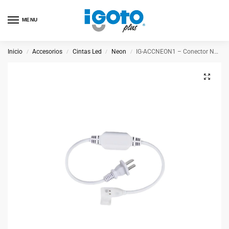
MENU
Inicio
Accesorios
Cintas Led
Neon
IG-ACCNEON1 – Conector Neutro Para Cinta Neon
/
/
/
/