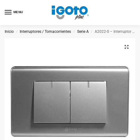
MENU
Inicio
Interruptores / Tomacorrientes
Serie A
A2022-S – Interruptor Doble Plateado
/
/
/