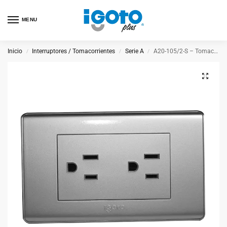
MENU
Inicio
Interruptores / Tomacorrientes
Serie A
A20-105/2-S – Tomacorriente Doble con Tierra Plateado
/
/
/