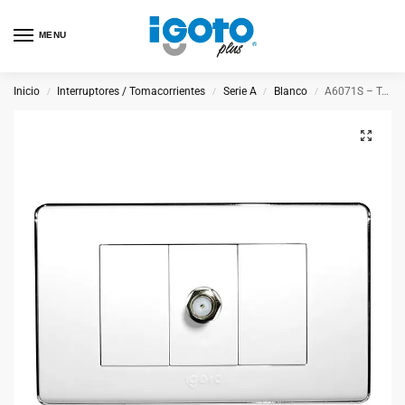
MENU
Inicio
Interruptores / Tomacorrientes
Serie A
Blanco
A6071S – Toma para TV Blanco
/
/
/
/