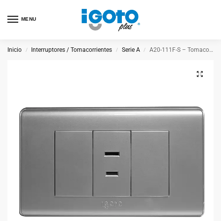
MENU
Inicio
Interruptores / Tomacorrientes
Serie A
A20-111F-S – Tomacorriente Sencillo Plateado
/
/
/