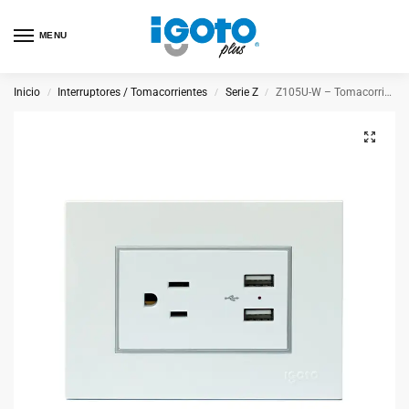
MENU
Inicio
Interruptores / Tomacorrientes
Serie Z
Z105U-W – Tomacorriente Sencillo + 2 USB
/
/
/