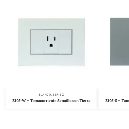
BLANCO
,
SERIE Z
Z105-W – Tomacorriente Sencillo con Tierra
Z105-S – Tom