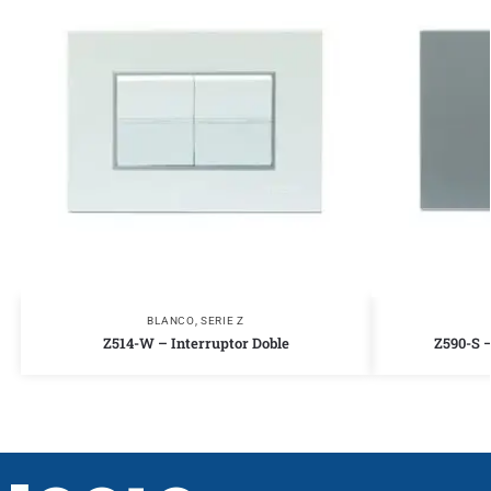
BLANCO
,
SERIE Z
Z514-W – Interruptor Doble
Z590-S –