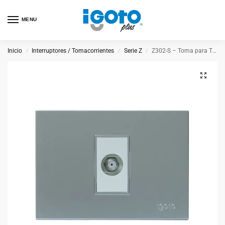
MENU
Inicio
Interruptores / Tomacorrientes
Serie Z
Z302-S – Toma para TV Plateado
/
/
/