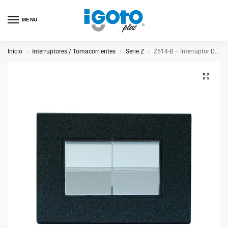
MENU
Inicio
Interruptores / Tomacorrientes
Serie Z
Z514-B – Interruptor Doble
/
/
/