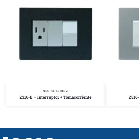
NEGRO
,
SERIE Z
Z316-B – Interruptor + Tomacorriente
Z516-