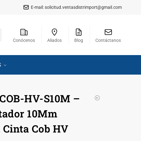
E-mail:
solicitud.ventasdistrimport@gmail.com
Conócenos
Aliados
Blog
Contáctanos
S
ACOB-HV-S10M –
etador 10Mm
 Cinta Cob HV