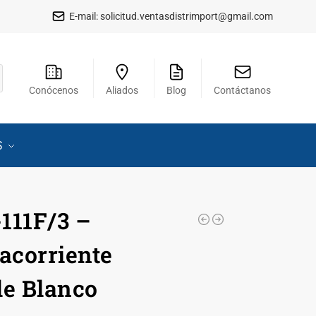
E-mail:
solicitud.ventasdistrimport@gmail.com
Conócenos
Aliados
Blog
Contáctanos
S
111F/3 –
corriente
le Blanco