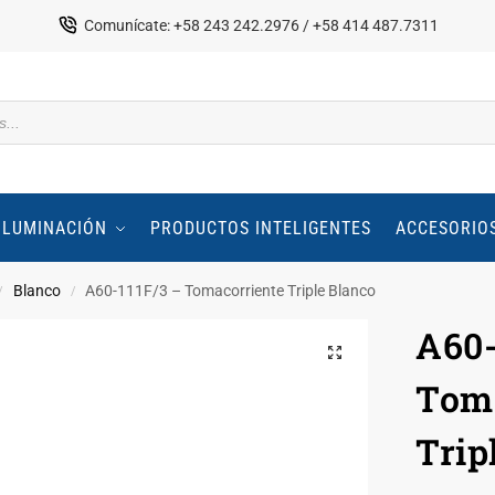
Comunícate: +58 243 242.2976 / +58 414 487.7311
ILUMINACIÓN
PRODUCTOS INTELIGENTES
ACCESORIO
Blanco
A60-111F/3 – Tomacorriente Triple Blanco
/
/
A60-
Toma
Trip