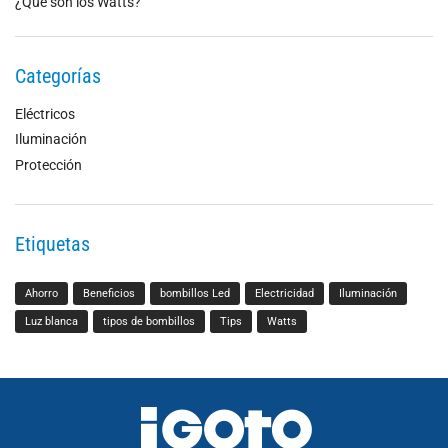
¿Qué son los Watts?
Categorías
Eléctricos
Iluminación
Protección
Etiquetas
Ahorro
Beneficios
bombillos Led
Electricidad
Iluminación
Luz blanca
tipos de bombillos
Tips
Watts