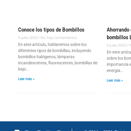
Conoce los tipos de Bombillos
Ahorrando 
bombillos 
5 julio 2023
No hay comentarios
En este artículo, hablaremos sobre los
5 julio 2023
N
diferentes tipos de bombillas, incluyendo
En este artíc
bombillos halógenos, lámparas
sobre los bom
incandescentes, fluorescentes, bombillas de
importancia 
bajo…
energía…
Leer más »
Leer más »