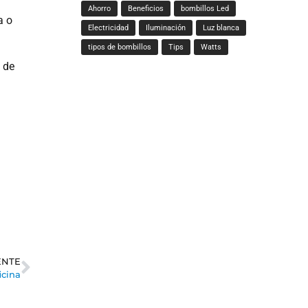
Ahorro
Beneficios
bombillos Led
a o
Electricidad
Iluminación
Luz blanca
tipos de bombillos
Tips
Watts
 de
ENTE
icina