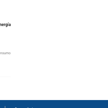
nergía
 consumo