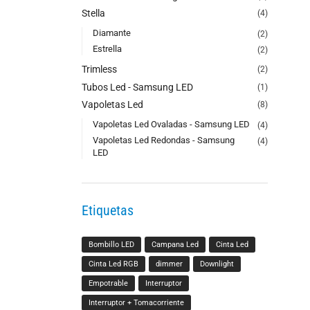
Stella
(4)
Diamante
(2)
Estrella
(2)
Trimless
(2)
Tubos Led - Samsung LED
(1)
Vapoletas Led
(8)
Vapoletas Led Ovaladas - Samsung LED
(4)
Vapoletas Led Redondas - Samsung
(4)
LED
Etiquetas
Bombillo LED
Campana Led
Cinta Led
Cinta Led RGB
dimmer
Downlight
Empotrable
Interruptor
Interruptor + Tomacorriente