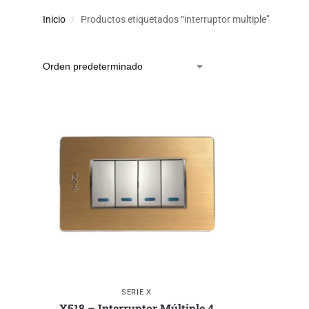
Inicio
Productos etiquetados “interruptor multiple”
/
SERIE X
X518 – Interruptor Múltiple 4