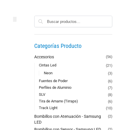
Buscar
Categorías Producto
Accesorios
(56)
Cintas Led
(21)
Neon
(3)
Fuentes de Poder
(6)
Perfiles de Aluminio
(7)
SLV
(8)
Tira de Amarre (Tirraps)
(6)
Track Light
(10)
Bombillos con Atenuación - Samsung
(2)
LED
Bombillos con Sensor - Samsung LED
(2)