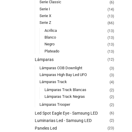
Serie Classic
(6)
Serie I
(14)
Serie X
(13)
Serie Z
(66)
Acrílica
(13)
Blanco
(13)
Negro
(13)
Plateado
(13)
Lámparas
(12)
Lámparas COB Downlight
(3)
Lámparas High Bay Led UFO
(3)
Lámparas Track
(4)
Lámparas Track Blancas
(2)
Lámparas Track Negras
(2)
Lámparas Trooper
(2)
Led Spot Eagle Eye - Samsung LED
(6)
Luminarias Led - Samsung LED
(2)
Paneles Led
(23)