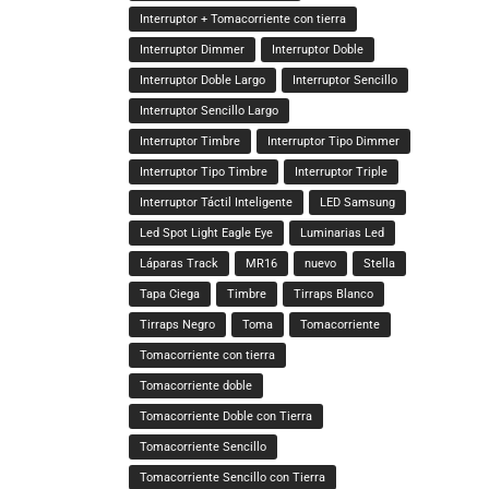
Interruptor + Tomacorriente con tierra
Interruptor Dimmer
Interruptor Doble
Interruptor Doble Largo
Interruptor Sencillo
Interruptor Sencillo Largo
Interruptor Timbre
Interruptor Tipo Dimmer
Interruptor Tipo Timbre
Interruptor Triple
Interruptor Táctil Inteligente
LED Samsung
Led Spot Light Eagle Eye
Luminarias Led
Láparas Track
MR16
nuevo
Stella
Tapa Ciega
Timbre
Tirraps Blanco
Tirraps Negro
Toma
Tomacorriente
Tomacorriente con tierra
Tomacorriente doble
Tomacorriente Doble con Tierra
Tomacorriente Sencillo
Tomacorriente Sencillo con Tierra