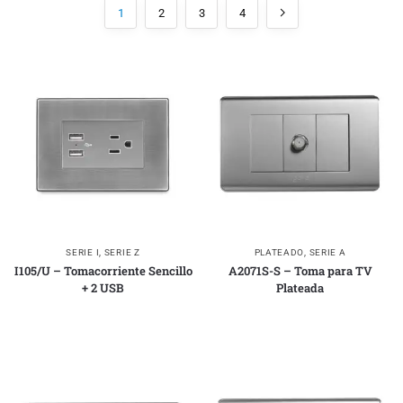
1
2
3
4
SERIE I
,
SERIE Z
PLATEADO
,
SERIE A
I105/U – Tomacorriente Sencillo
A2071S-S – Toma para TV
+ 2 USB
Plateada