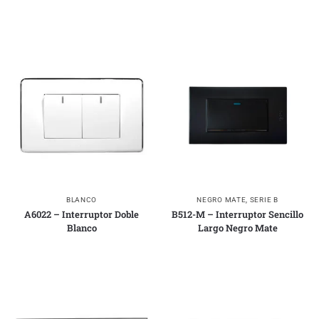
BLANCO
NEGRO MATE
,
SERIE B
A6022 – Interruptor Doble
B512-M – Interruptor Sencillo
Blanco
Largo Negro Mate