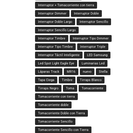
Interruptor + Tomacorriente con tierra
Interruptor Dimmer
Interruptor Doble
Interruptor Doble Largo
Interruptor Sencillo
Interruptor Sencillo Largo
Interruptor Timbre
Interruptor Tipo Dimmer
Interruptor Tipo Timbre
Interruptor Triple
Interruptor Táctil Inteligente
LED Samsung
Led Spot Light Eagle Eye
Luminarias Led
Láparas Track
MR16
nuevo
Stella
Tapa Ciega
Timbre
Tirraps Blanco
Tirraps Negro
Toma
Tomacorriente
Tomacorriente con tierra
Tomacorriente doble
Tomacorriente Doble con Tierra
Tomacorriente Sencillo
Tomacorriente Sencillo con Tierra