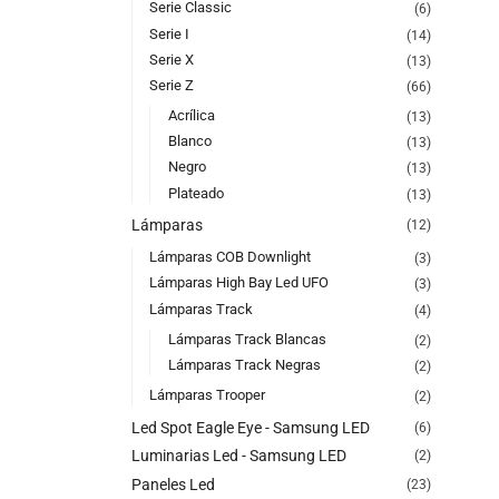
Serie Classic
(6)
Serie I
(14)
Serie X
(13)
Serie Z
(66)
Acrílica
(13)
Blanco
(13)
Negro
(13)
Plateado
(13)
Lámparas
(12)
Lámparas COB Downlight
(3)
Lámparas High Bay Led UFO
(3)
Lámparas Track
(4)
Lámparas Track Blancas
(2)
Lámparas Track Negras
(2)
Lámparas Trooper
(2)
Led Spot Eagle Eye - Samsung LED
(6)
Luminarias Led - Samsung LED
(2)
Paneles Led
(23)