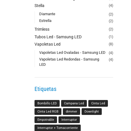
Stella
(4)
Diamante
(2)
Estrella
(2)
Trimless
(2)
Tubos Led - Samsung LED
(1)
Vapoletas Led
(8)
Vapoletas Led Ovaladas - Samsung LED
(4)
Vapoletas Led Redondas - Samsung
(4)
LED
Etiquetas
Bombillo LED
Campana Led
Cinta Led
Cinta Led RGB
dimmer
Downlight
Empotrable
Interruptor
Interruptor + Tomacorriente