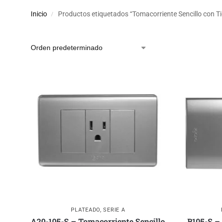
Inicio
Productos etiquetados “Tomacorriente Sencillo con Ti
/
PLATEADO
,
SERIE A
A20-105-S – Tomacorriente Sencillo
B105-S –