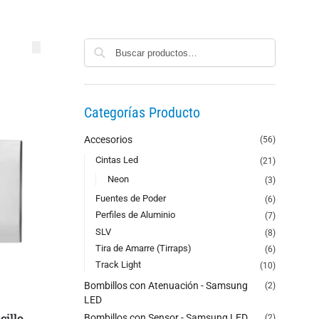
Buscar
Categorías Producto
Accesorios
(56)
Cintas Led
(21)
Neon
(3)
Fuentes de Poder
(6)
Perfiles de Aluminio
(7)
SLV
(8)
Tira de Amarre (Tirraps)
(6)
Track Light
(10)
Bombillos con Atenuación - Samsung
(2)
LED
cillo
Bombillos con Sensor - Samsung LED
(2)