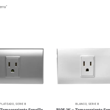
erra”
PLATEADO
,
SERIE B
BLANCO
,
SERIE B
 Tomacorriente Sencillo
B105-W – Tomacorriente Sen